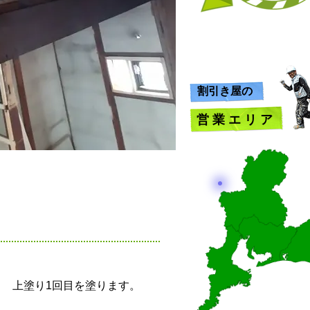
​割引き屋の
​営 業 エ リ ア
​上塗り1回目を塗ります。