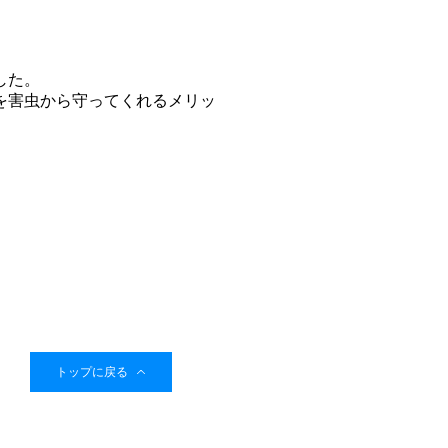
。
した。
を害虫から守ってくれるメリッ
トップに戻る