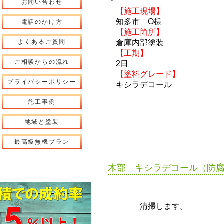
お問い合わせ
【施工現場】
知多市 O様
電話のかけ方
【施工箇所】
よくあるご質問
倉庫内部塗装​​
【工期】
ご相談からの流れ
2日
【塗料グレード】
プライバシーポリシー
​キシラデコール
施工事例
地域と塗装
最高級無機プラン
木部 キシラデコール（防
​清掃します。