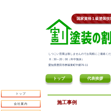
塗装の割引き屋 営業エリア 西尾市
​国家資格１級塗装
​しつこい営業は致しませんのでお気軽にご連絡く
​8：30～20：00（年中無休）
愛知県豊田市桝塚東町中郷76-11
トップ
代表挨拶
トップ
​施工事例
会社案内