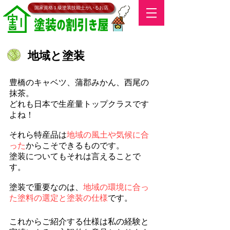
​国家資格１級塗装技能士がいるお店
​地域と塗装
​​豊橋のキャベツ、蒲郡みかん、西尾の
抹茶。
どれも日本で生産量トップクラスです
よね！
それら特産品は
地域の風土や気候に合
った
からこそできるものです。
塗装についてもそれは言えることで
す。
塗装で重要なのは、
地域の環境に合っ
た塗料の選定と塗装の仕様
です。
​これからご紹介する仕様は私の経験と