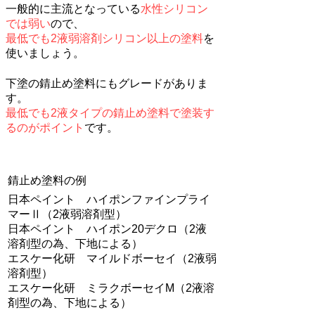
一般的に主流となっている
水性シリコン
では弱い
ので、
最低でも2液弱溶剤シリコン以上の塗料
を
使いましょう。
下塗の​錆止め塗料にもグレードがありま
す。
最低でも2液タイプの錆止め塗料で塗装す
るのがポイント
です。
​錆止め塗料の例
​日本ペイント ハイポンファインプライ
マーⅡ（2液弱溶剤型）
日本ペイント ハイポン20デクロ（2液
溶剤型の為、下地による）
エスケー化研 マイルドボーセイ（2液弱
溶剤型）
​エスケー化研 ミラクボーセイM（2液溶
剤型の為、下地による）