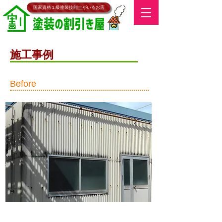
​国家資格１級塗装技能士がいるお店
​施工事例
​Before